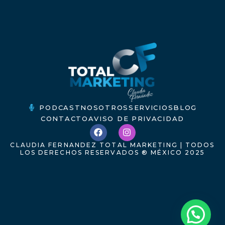
PODCAST
NOSOTROS
SERVICIOS
BLOG
CONTACTO
AVISO DE PRIVACIDAD
F
I
a
n
c
s
CLAUDIA FERNANDEZ TOTAL MARKETING | TODOS
e
t
LOS DERECHOS RESERVADOS ® MÉXICO 2025
b
a
o
g
o
r
k
a
m