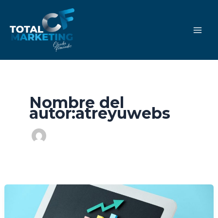
Ir
al
contenido
Nombre del
autor:atreyuwebs