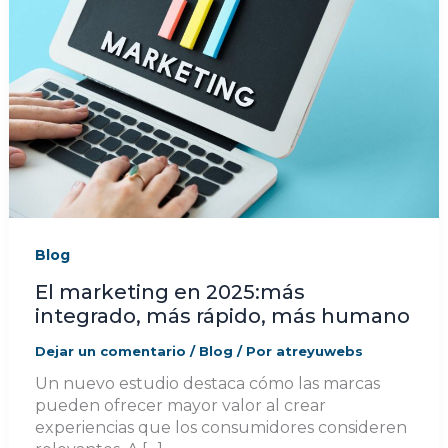
Blog
El marketing en 2025:más
integrado, más rápido, más humano
Dejar un comentario
/
Blog
/ Por
atreyuwebs
Un nuevo estudio destaca cómo las marcas
pueden ofrecer mayor valor al crear
experiencias que los consumidores consideren