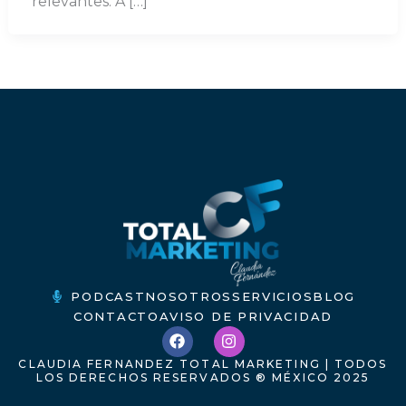
relevantes. A […]
PODCAST
NOSOTROS
SERVICIOS
BLOG
CONTACTO
AVISO DE PRIVACIDAD
F
I
a
n
c
s
CLAUDIA FERNANDEZ TOTAL MARKETING | TODOS
e
t
LOS DERECHOS RESERVADOS ® MÉXICO 2025
b
a